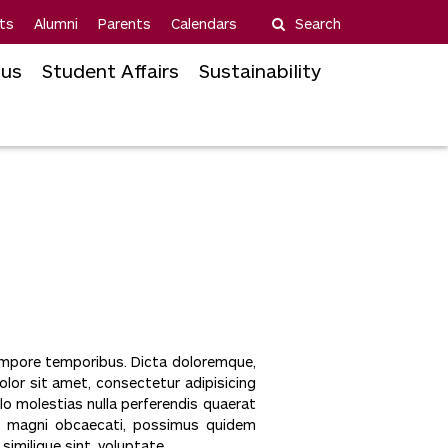
ts
Alumni
Parents
Calendars
Search
us
Student Affairs
Sustainability
tempore temporibus. Dicta doloremque,
olor sit amet, consectetur adipisicing
lo molestias nulla perferendis quaerat
ure magni obcaecati, possimus quidem
imilique sint, voluptate.