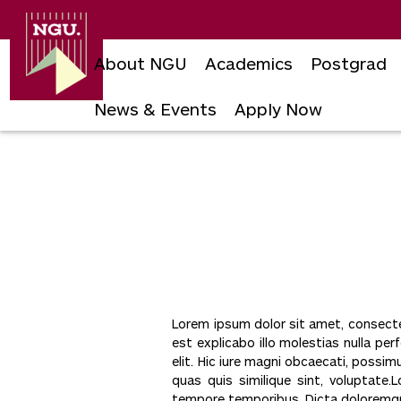
Newgiza
University
About NGU
Academics
Postgrad
News & Events
Apply Now
Skip
to
content
Lorem ipsum dolor sit amet, consecte
est explicabo illo molestias nulla pe
elit. Hic iure magni obcaecati, possi
quas quis similique sint, voluptate
tempore temporibus. Dicta doloremque,