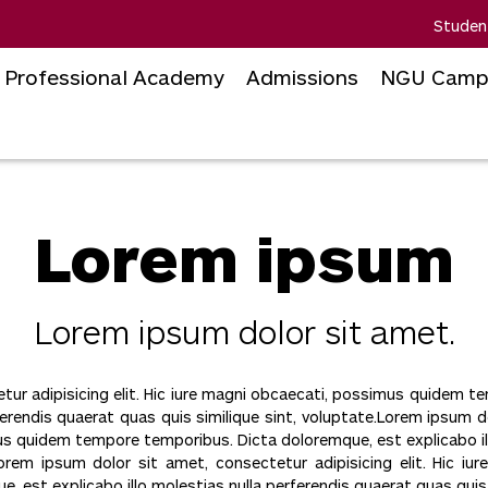
Studen
Professional Academy
Admissions
NGU Camp
Lorem ipsum
Lorem ipsum dolor sit amet.
tur adipisicing elit. Hic iure magni obcaecati, possimus quidem 
rferendis quaerat quas quis similique sint, voluptate.Lorem ipsum d
mus quidem tempore temporibus. Dicta doloremque, est explicabo il
.Lorem ipsum dolor sit amet, consectetur adipisicing elit. Hic i
 est explicabo illo molestias nulla perferendis quaerat quas quis s